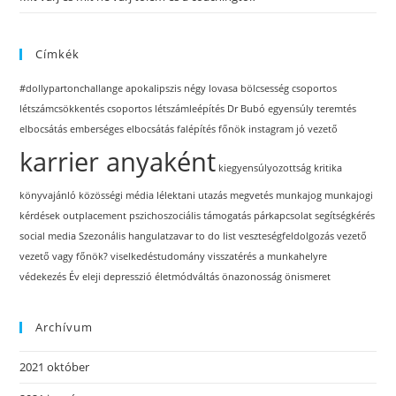
Címkék
#dollypartonchallange
apokalipszis négy lovasa
bölcsesség
csoportos
létszámcsökkentés
csoportos létszámleépítés
Dr Bubó
egyensúly teremtés
elbocsátás
emberséges elbocsátás
falépítés
főnök
instagram
jó vezető
karrier anyaként
kiegyensúlyozottság
kritika
könyvajánló
közösségi média
lélektani utazás
megvetés
munkajog
munkajogi
kérdések
outplacement
pszichoszociális támogatás
párkapcsolat
segítségkérés
social media
Szezonális hangulatzavar
to do list
veszteségfeldolgozás
vezető
vezető vagy főnök?
viselkedéstudomány
visszatérés a munkahelyre
védekezés
Év eleji depresszió
életmódváltás
önazonosság
önismeret
Archívum
2021 október