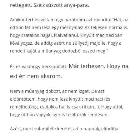
rettegett. Szétcsúszott anya-para.
Amikor terhes voltam egy barátnőm azt mondta: “Hát, az
otthon lét nem lesz egy méznyalás! Az teljesen normális,
hogy csatakos hajjal, kialvatlanul, kinyúlt macinaciban
kóvályogsz, de addig azért ne süllyedj majd le, hogy a
rendelt kaját a műanyag dobozból eszed meg.”
Már terhesen. Hogy na,
És ez valahogy becsípődött.
ezt én nem akarom.
Nem a műanyag dobozt, az nem izgat. De azt
eldöntöttem, hogy nem lesz kinyúlt macinaci (és
remélhetőleg, csatakos haj is csak ritkán…). Hogy attól,
hogy otthon vagyok, igenis felöltözök rendesen.
Azért, mert valamiféle keretet ad a napnak, elindítja.