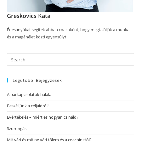
Greskovics Kata
Édesanyákat segítek abban coachként, hogy megtalálják a munka
és a magánélet közti egyensúlyt
Legutóbbi Bejegyzések
A párkapcsolatok halála
Beszéljünk a céljaidról!
Évértékelés – miért és hogyan csináld?
Szorongás
Mit várj és mit ne várj tőlem és a coachingtól?