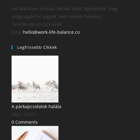
Ha telefonon keresel, kérlek, vedd figyelembe, hogy
amíg ügyféllel vagyok, nem tudom felvenni.
Telefon
+36-30-323-4444
Email
hello@work-life-balance.co
Legfrissebb Cikkek
A párkapcsolatok halála
2021.10.07.
/
0 Comments