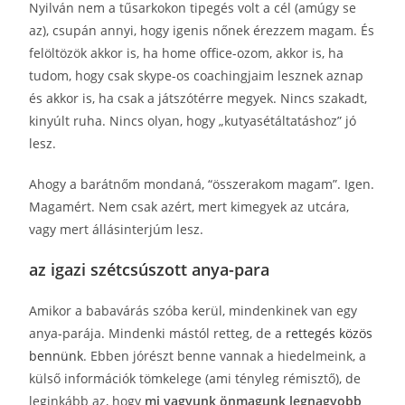
Nyilván nem a tűsarkokon tipegés volt a cél (amúgy se
az), csupán annyi, hogy igenis nőnek érezzem magam. És
felöltözök akkor is, ha home office-ozom, akkor is, ha
tudom, hogy csak skype-os coachingjaim lesznek aznap
és akkor is, ha csak a játszótérre megyek. Nincs szakadt,
kinyúlt ruha. Nincs olyan, hogy „kutyasétáltatáshoz” jó
lesz.
Ahogy a barátnőm mondaná, “összerakom magam”. Igen.
Magamért. Nem csak azért, mert kimegyek az utcára,
vagy mert állásinterjúm lesz.
az igazi szétcsúszott anya-para
Amikor a babavárás szóba kerül, mindenkinek van egy
anya-parája. Mindenki mástól retteg, de a
rettegés közös
bennünk
. Ebben jórészt benne vannak a hiedelmeink, a
külső információk tömkelege (ami tényleg rémisztő), de
leginkább az, hogy
mi vagyunk önmagunk legnagyobb