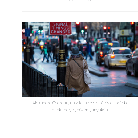
Alexandre Godreau, unsplash, visszatérés a korábbi
munkahelyre, nőként, anyaként