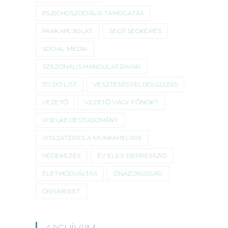
PSZICHOSZOCIÁLIS TÁMOGATÁS
PÁRKAPCSOLAT
SEGÍTSÉGKÉRÉS
SOCIAL MEDIA
SZEZONÁLIS HANGULATZAVAR
TO DO LIST
VESZTESÉGFELDOLGOZÁS
VEZETŐ
VEZETŐ VAGY FŐNÖK?
VISELKEDÉSTUDOMÁNY
VISSZATÉRÉS A MUNKAHELYRE
VÉDEKEZÉS
ÉV ELEJI DEPRESSZIÓ
ÉLETMÓDVÁLTÁS
ÖNAZONOSSÁG
ÖNISMERET