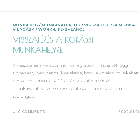
MUNKAJOG
/
MUNKAVÁLLALÓK
/
VISSZATÉRÉS A MUNKA
VILÁGÁBA
/
WORK-LIFE-BALANCE
VISSZATÉRÉS A KORÁBBI
MUNKAHELYRE
A visszatérés a korábbi munkahelyre sok mindentől függ.
Ennek egy igen hangsúlyos eleme, hogy a korábbi munkáltat
hogyan viszonyul a szülés után visszatérni vágyó
munkavállalókhoz. Sokszor találkozom a visszatérés miatt
szorongó…
0 COMMENTS
2020.01.0