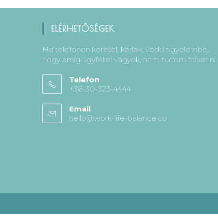
ELÉRHETŐSÉGEK
Ha telefonon keresel, kérlek, vedd figyelembe,
hogy amíg ügyféllel vagyok, nem tudom felvenni.
Telefon
+36-30-323-4444
Email
hello@work-life-balance.co