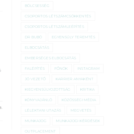
BÖLCSESSÉG
CSOPORTOS LÉTSZÁMCSÖKKENTÉS
CSOPORTOS LÉTSZÁMLEÉPÍTÉS
DR BUBÓ
EGYENSÚLY TEREMTÉS
ELBOCSÁTÁS
EMBERSÉGES ELBOCSÁTÁS
FALÉPÍTÉS
FŐNÖK
INSTAGRAM
ó
JÓ VEZETŐ
KARRIER ANYAKÉNT
KIEGYENSÚLYOZOTTSÁG
KRITIKA
KÖNYVAJÁNLÓ
KÖZÖSSÉGI MÉDIA
8.
LÉLEKTANI UTAZÁS
MEGVETÉS
MUNKAJOG
MUNKAJOGI KÉRDÉSEK
OUTPLACEMENT