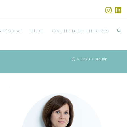
APCSOLAT
BLOG
ONLINE BEJELENTKEZÉS
>
2020
>
január