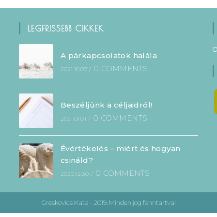
LEGFRISSEBB CIKKEK
A párkapcsolatok halála
0 COMMENTS
2021.10.07.
/
Beszéljünk a céljaidról!
0 COMMENTS
2021.01.01.
/
Évértékelés – miért és hogyan
csináld?
0 COMMENTS
2020.12.30.
/
Greskovics Kata - 2019. Minden jog fenntartva!