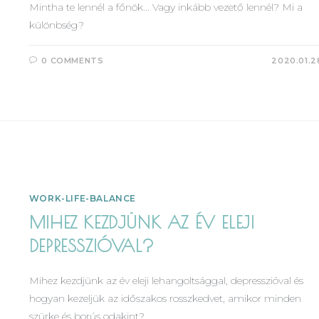
Mintha te lennél a főnök... Vagy inkább vezető lennél? Mi a
különbség?
0 COMMENTS
2020.01.2
WORK-LIFE-BALANCE
MIHEZ KEZDJÜNK AZ ÉV ELEJI
DEPRESSZIÓVAL?
Mihez kezdjünk az év eleji lehangoltsággal, depresszióval és
hogyan kezeljük az időszakos rosszkedvet, amikor minden
szürke és borús odakint?