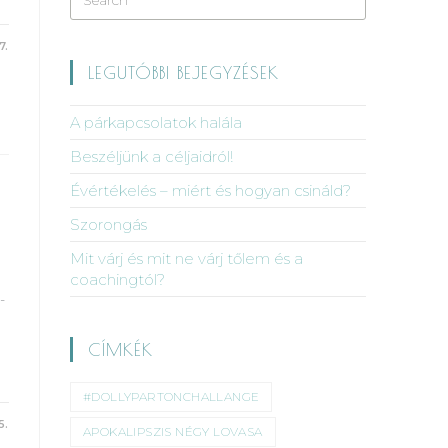
7.
LEGUTÓBBI BEJEGYZÉSEK
A párkapcsolatok halála
Beszéljünk a céljaidról!
Évértékelés – miért és hogyan csináld?
Szorongás
Mit várj és mit ne várj tőlem és a
coachingtól?
-
CÍMKÉK
#DOLLYPARTONCHALLANGE
5.
APOKALIPSZIS NÉGY LOVASA