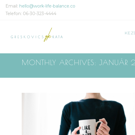
Email:
hello@work-life-balance.co
Telefon: 06-30-323-4444
KEZ
MONTHLY ARCHIVES: JANUÁR