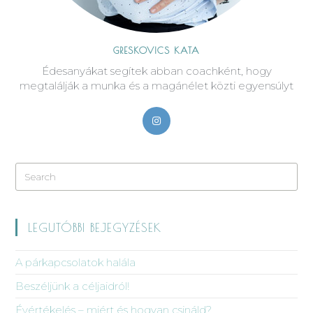
GRESKOVICS KATA
Édesanyákat segítek abban coachként, hogy
megtalálják a munka és a magánélet közti egyensúlyt
LEGUTÓBBI BEJEGYZÉSEK
A párkapcsolatok halála
Beszéljünk a céljaidról!
Évértékelés – miért és hogyan csináld?