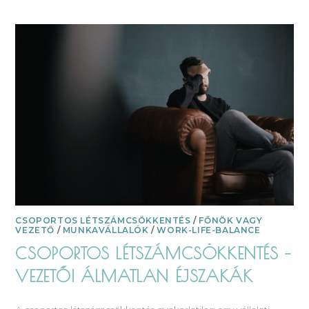
CSOPORTOS LÉTSZÁMCSÖKKENTÉS
/
FŐNÖK VAGY
VEZETŐ
/
MUNKAVÁLLALÓK
/
WORK-LIFE-BALANCE
CSOPORTOS LÉTSZÁMCSÖKKENTÉS –
VEZETŐI ÁLMATLAN ÉJSZAKÁK