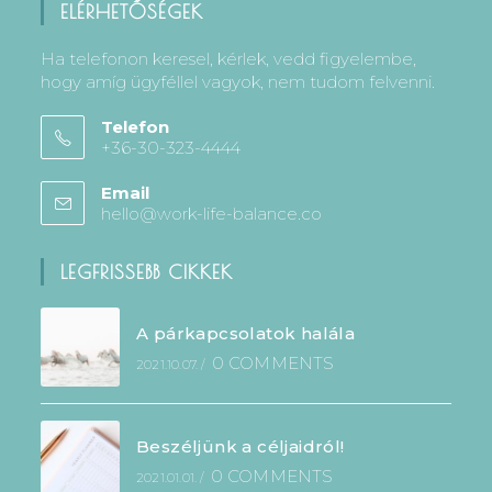
ELÉRHETŐSÉGEK
Ha telefonon keresel, kérlek, vedd figyelembe,
hogy amíg ügyféllel vagyok, nem tudom felvenni.
Telefon
+36-30-323-4444
Email
hello@work-life-balance.co
LEGFRISSEBB CIKKEK
A párkapcsolatok halála
0 COMMENTS
2021.10.07.
/
Beszéljünk a céljaidról!
0 COMMENTS
2021.01.01.
/