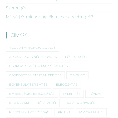
Szorongás
Mit várj és mit ne várj tőlem és a coachingtól?
CÍMKÉK
#DOLLYPARTONCHALLANGE
APOKALIPSZIS NÉGY LOVASA
BÖLCSESSÉG
CSOPORTOS LÉTSZÁMCSÖKKENTÉS
CSOPORTOS LÉTSZÁMLEÉPÍTÉS
DR BUBÓ
EGYENSÚLY TEREMTÉS
ELBOCSÁTÁS
EMBERSÉGES ELBOCSÁTÁS
FALÉPÍTÉS
FŐNÖK
INSTAGRAM
JÓ VEZETŐ
KARRIER ANYAKÉNT
KIEGYENSÚLYOZOTTSÁG
KRITIKA
KÖNYVAJÁNLÓ