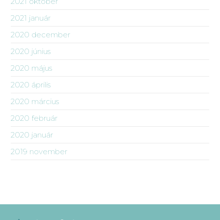
2021 október
2021 január
2020 december
2020 június
2020 május
2020 április
2020 március
2020 február
2020 január
2019 november