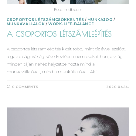
Fotó: imdb.com
CSOPORTOS LÉTSZÁMCSÖKKENTÉS
/
MUNKAJOG
/
MUNKAVÁLLALÓK
/
WORK-LIFE-BALANCE
A CSOPORTOS LÉTSZÁMLEÉPÍTÉS
A csoportos létszámleépítés kicsit több, mint tíz évvel ezelőtt,
a gazdasági válság következtében nem csak itthon, a világ
minden táján nehéz helyzetbe hozta mind a
munkavállalókat, mind a munkáltatókat. Aki…
0 COMMENTS
2020.04.14.