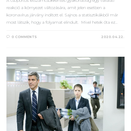
A csoportos létszámcsökkentés gyakorlatilag egy vállalati
reakció a környezet változására, amit jelen esetben a
koronavírus járvány indított el. Sajnos a statisztikákból már
most látszik, hogy a folyamat elindult. Mivel hetek óta ez…
0 COMMENTS
2020.04.22.