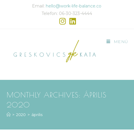
Email:
hello@work-life-balance.co
Telefon: 06-30-323-4444
MENÜ
MONTHLY ARCHIVES: ÁPRILIS
2020
>
2020
>
április