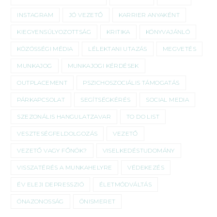
INSTAGRAM
JÓ VEZETŐ
KARRIER ANYAKÉNT
KIEGYENSÚLYOZOTTSÁG
KRITIKA
KÖNYVAJÁNLÓ
KÖZÖSSÉGI MÉDIA
LÉLEKTANI UTAZÁS
MEGVETÉS
MUNKAJOG
MUNKAJOGI KÉRDÉSEK
OUTPLACEMENT
PSZICHOSZOCIÁLIS TÁMOGATÁS
PÁRKAPCSOLAT
SEGÍTSÉGKÉRÉS
SOCIAL MEDIA
SZEZONÁLIS HANGULATZAVAR
TO DO LIST
VESZTESÉGFELDOLGOZÁS
VEZETŐ
VEZETŐ VAGY FŐNÖK?
VISELKEDÉSTUDOMÁNY
VISSZATÉRÉS A MUNKAHELYRE
VÉDEKEZÉS
ÉV ELEJI DEPRESSZIÓ
ÉLETMÓDVÁLTÁS
ÖNAZONOSSÁG
ÖNISMERET