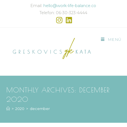
Email:
hello@work-life-balance.co
Telefon: 06-30-323-4444
MENÜ
MONTHLY ARCHIVES: DECEMBER
2020
>
2020
>
december