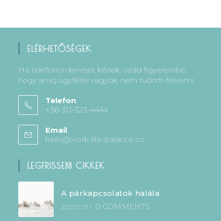
ELÉRHETŐSÉGEK
Ha telefonon keresel, kérlek, vedd figyelembe,
hogy amíg ügyféllel vagyok, nem tudom felvenni.
Telefon
+36-30-323-4444
Email
hello@work-life-balance.co
LEGFRISSEBB CIKKEK
A párkapcsolatok halála
0 COMMENTS
2021.10.07.
/