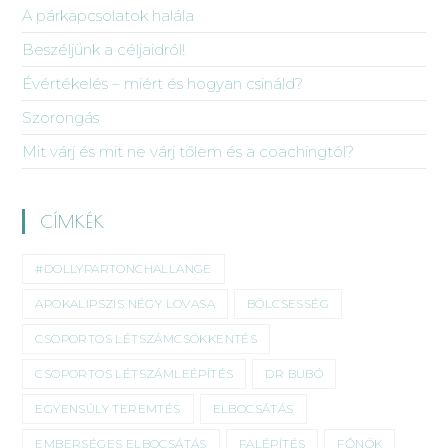
A párkapcsolatok halála
Beszéljünk a céljaidról!
Évértékelés – miért és hogyan csináld?
Szorongás
Mit várj és mit ne várj tőlem és a coachingtól?
CÍMKÉK
#DOLLYPARTONCHALLANGE
APOKALIPSZIS NÉGY LOVASA
BÖLCSESSÉG
CSOPORTOS LÉTSZÁMCSÖKKENTÉS
CSOPORTOS LÉTSZÁMLEÉPÍTÉS
DR BUBÓ
EGYENSÚLY TEREMTÉS
ELBOCSÁTÁS
EMBERSÉGES ELBOCSÁTÁS
FALÉPÍTÉS
FŐNÖK